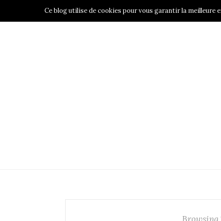
Ce blog utilise de cookies pour vous garantir la meilleure e
ACCUEIL
DANSE
LIFESTYLE
Browsing 