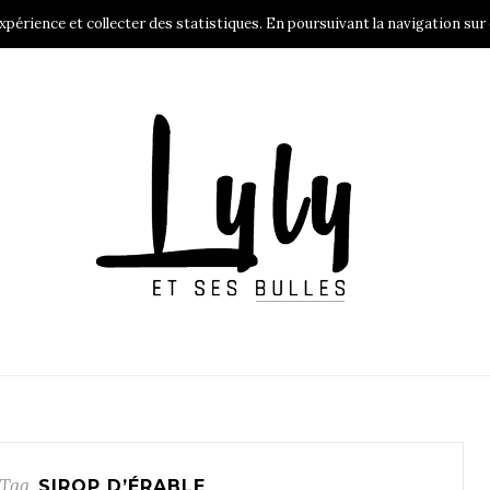
xpérience et collecter des statistiques. En poursuivant la navigation sur c
FOOD
À PROPOS
CONTACT
COOKIE POLICY
Tag
SIROP D’ÉRABLE